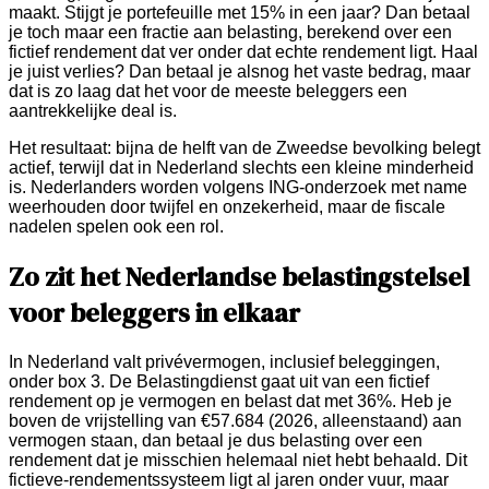
maakt. Stijgt je portefeuille met 15% in een jaar? Dan betaal
je toch maar een fractie aan belasting, berekend over een
fictief rendement dat ver onder dat echte rendement ligt. Haal
je juist verlies? Dan betaal je alsnog het vaste bedrag, maar
dat is zo laag dat het voor de meeste beleggers een
aantrekkelijke deal is.
Het resultaat: bijna de helft van de Zweedse bevolking belegt
actief, terwijl dat in Nederland slechts een kleine minderheid
is. Nederlanders worden volgens ING-onderzoek met name
weerhouden door twijfel en onzekerheid, maar de fiscale
nadelen spelen ook een rol.
Zo zit het Nederlandse belastingstelsel
voor beleggers in elkaar
In Nederland valt privévermogen, inclusief beleggingen,
onder box 3. De Belastingdienst gaat uit van een fictief
rendement op je vermogen en belast dat met 36%. Heb je
boven de vrijstelling van €57.684 (2026, alleenstaand) aan
vermogen staan, dan betaal je dus belasting over een
rendement dat je misschien helemaal niet hebt behaald. Dit
fictieve-rendementssysteem ligt al jaren onder vuur, maar