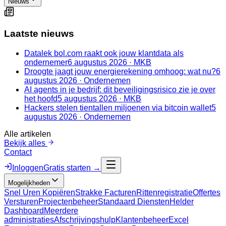
Nieuws
Laatste nieuws
Datalek bol.com raakt ook jouw klantdata als
ondernemer
6 augustus 2026
·
MKB
Droogte jaagt jouw energierekening omhoog: wat nu?
6
augustus 2026
·
Ondernemen
AI agents in je bedrijf: dit beveiligingsrisico zie je over
het hoofd
5 augustus 2026
·
MKB
Hackers stelen tientallen miljoenen via bitcoin wallet
5
augustus 2026
·
Ondernemen
Alle artikelen
Bekijk alles
Contact
Inloggen
Gratis starten →
Mogelijkheden
Snel Uren Kopiëren
Strakke Facturen
Rittenregistratie
Offertes
Versturen
Projectenbeheer
Standaard Diensten
Helder
Dashboard
Meerdere
administraties
Afschrijvingshulp
Klantenbeheer
Excel