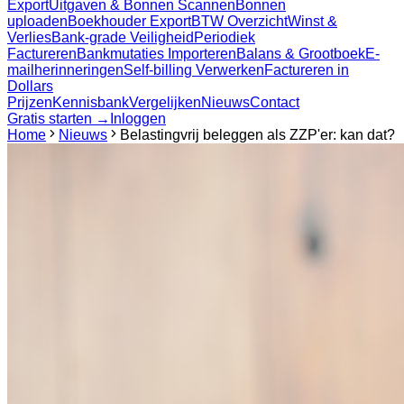
Export
Uitgaven & Bonnen Scannen
Bonnen
uploaden
Boekhouder Export
BTW Overzicht
Winst &
Verlies
Bank-grade Veiligheid
Periodiek
Factureren
Bankmutaties Importeren
Balans & Grootboek
E-
mailherinneringen
Self-billing Verwerken
Factureren in
Dollars
Prijzen
Kennisbank
Vergelijken
Nieuws
Contact
Gratis starten →
Inloggen
Home
Nieuws
Belastingvrij beleggen als ZZP'er: kan dat?