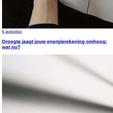
6 augustus
Droogte jaagt jouw energierekening omhoog:
wat nu?