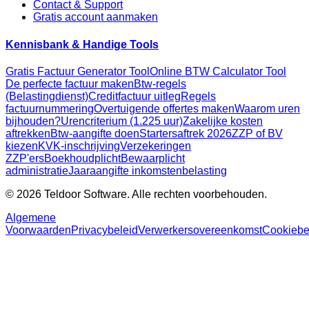
Contact & Support
Gratis account aanmaken
Kennisbank & Handige Tools
Gratis Factuur Generator Tool
Online BTW Calculator Tool
De perfecte factuur maken
Btw-regels
(Belastingdienst)
Creditfactuur uitleg
Regels
factuurnummering
Overtuigende offertes maken
Waarom uren
bijhouden?
Urencriterium (1.225 uur)
Zakelijke kosten
aftrekken
Btw-aangifte doen
Startersaftrek 2026
ZZP of BV
kiezen
KVK-inschrijving
Verzekeringen
ZZP'ers
Boekhoudplicht
Bewaarplicht
administratie
Jaaraangifte inkomstenbelasting
© 2026 Teldoor Software. Alle rechten voorbehouden.
Algemene
Voorwaarden
Privacybeleid
Verwerkersovereenkomst
Cookiebe