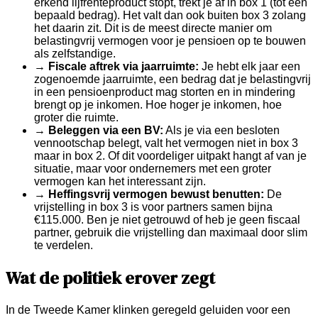
erkend lijfrenteproduct stopt, trekt je af in box 1 (tot een
bepaald bedrag). Het valt dan ook buiten box 3 zolang
het daarin zit. Dit is de meest directe manier om
belastingvrij vermogen voor je pensioen op te bouwen
als zelfstandige.
→
Fiscale aftrek via jaarruimte:
Je hebt elk jaar een
zogenoemde jaarruimte, een bedrag dat je belastingvrij
in een pensioenproduct mag storten en in mindering
brengt op je inkomen. Hoe hoger je inkomen, hoe
groter die ruimte.
→
Beleggen via een BV:
Als je via een besloten
vennootschap belegt, valt het vermogen niet in box 3
maar in box 2. Of dit voordeliger uitpakt hangt af van je
situatie, maar voor ondernemers met een groter
vermogen kan het interessant zijn.
→
Heffingsvrij vermogen bewust benutten:
De
vrijstelling in box 3 is voor partners samen bijna
€115.000. Ben je niet getrouwd of heb je geen fiscaal
partner, gebruik die vrijstelling dan maximaal door slim
te verdelen.
Wat de politiek erover zegt
In de Tweede Kamer klinken geregeld geluiden voor een