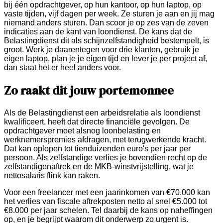
bij één opdrachtgever, op hun kantoor, op hun laptop, op
vaste tijden, vijf dagen per week. Ze sturen je aan en jij mag
niemand anders sturen. Dan scoor je op zes van de zeven
indicaties aan de kant van loondienst. De kans dat de
Belastingdienst dit als schijnzelfstandigheid bestempelt, is
groot. Werk je daarentegen voor drie klanten, gebruik je
eigen laptop, plan je je eigen tijd en lever je per project af,
dan staat het er heel anders voor.
Zo raakt dit jouw portemonnee
Als de Belastingdienst een arbeidsrelatie als loondienst
kwalificeert, heeft dat directe financiële gevolgen. De
opdrachtgever moet alsnog loonbelasting en
werknemerspremies afdragen, met terugwerkende kracht.
Dat kan oplopen tot tienduizenden euro's per jaar per
persoon. Als zelfstandige verlies je bovendien recht op de
zelfstandigenaftrek en de MKB-winstvrijstelling, wat je
nettosalaris flink kan raken.
Voor een freelancer met een jaarinkomen van €70.000 kan
het verlies van fiscale aftrekposten netto al snel €5.000 tot
€8.000 per jaar schelen. Tel daarbij de kans op naheffingen
op, en je begrijpt waarom dit onderwerp zo urgent is.