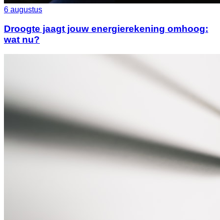
6 augustus
Droogte jaagt jouw energierekening omhoog:
wat nu?