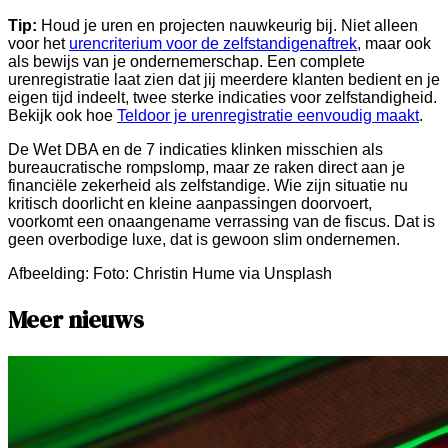
Tip:
Houd je uren en projecten nauwkeurig bij. Niet alleen
voor het
urencriterium voor de zelfstandigenaftrek
, maar ook
als bewijs van je ondernemerschap. Een complete
urenregistratie laat zien dat jij meerdere klanten bedient en je
eigen tijd indeelt, twee sterke indicaties voor zelfstandigheid.
Bekijk ook hoe
Teldoor je urenregistratie eenvoudig maakt
.
De Wet DBA en de 7 indicaties klinken misschien als
bureaucratische rompslomp, maar ze raken direct aan je
financiële zekerheid als zelfstandige. Wie zijn situatie nu
kritisch doorlicht en kleine aanpassingen doorvoert,
voorkomt een onaangename verrassing van de fiscus. Dat is
geen overbodige luxe, dat is gewoon slim ondernemen.
Afbeelding:
Foto: Christin Hume via Unsplash
Meer nieuws