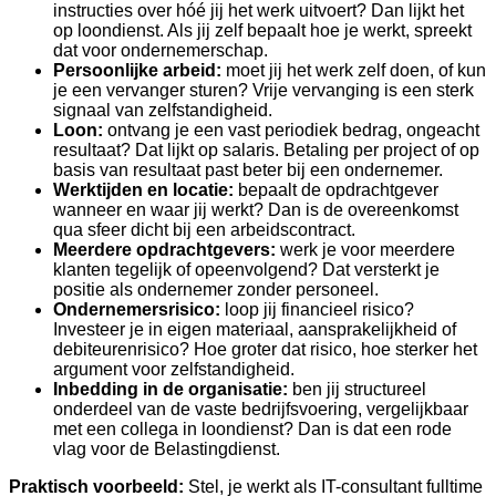
instructies over hóé jij het werk uitvoert? Dan lijkt het
op loondienst. Als jij zelf bepaalt hoe je werkt, spreekt
dat voor ondernemerschap.
Persoonlijke arbeid:
moet jij het werk zelf doen, of kun
je een vervanger sturen? Vrije vervanging is een sterk
signaal van zelfstandigheid.
Loon:
ontvang je een vast periodiek bedrag, ongeacht
resultaat? Dat lijkt op salaris. Betaling per project of op
basis van resultaat past beter bij een ondernemer.
Werktijden en locatie:
bepaalt de opdrachtgever
wanneer en waar jij werkt? Dan is de overeenkomst
qua sfeer dicht bij een arbeidscontract.
Meerdere opdrachtgevers:
werk je voor meerdere
klanten tegelijk of opeenvolgend? Dat versterkt je
positie als ondernemer zonder personeel.
Ondernemersrisico:
loop jij financieel risico?
Investeer je in eigen materiaal, aansprakelijkheid of
debiteurenrisico? Hoe groter dat risico, hoe sterker het
argument voor zelfstandigheid.
Inbedding in de organisatie:
ben jij structureel
onderdeel van de vaste bedrijfsvoering, vergelijkbaar
met een collega in loondienst? Dan is dat een rode
vlag voor de Belastingdienst.
Praktisch voorbeeld:
Stel, je werkt als IT-consultant fulltime