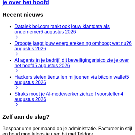
je over het hoofd
Recent nieuws
Datalek bol.com raakt ook jouw klantdata als
ondernemer
6 augustus 2026
Droogte jaagt jouw energierekening omhoog: wat nu?
6
augustus 2026
AI agents in je bedrijf: dit beveiligingsrisico zie je over
het hoofd
5 augustus 2026
Hackers stelen tientallen miljoenen via bitcoin wallet
5
augustus 2026
Straks moet je AI-medewerker zichzelf voorstellen
4
augustus 2026
Zelf aan de slag?
Bespaar uren per maand op je administratie. Factureer in stijl
en houd moeiteloos je uren bij met Teldoor.