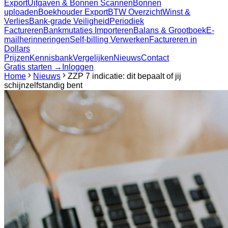
Export
Uitgaven & Bonnen Scannen
Bonnen
uploaden
Boekhouder Export
BTW Overzicht
Winst &
Verlies
Bank-grade Veiligheid
Periodiek
Factureren
Bankmutaties Importeren
Balans & Grootboek
E-
mailherinneringen
Self-billing Verwerken
Factureren in
Dollars
Prijzen
Kennisbank
Vergelijken
Nieuws
Contact
Gratis starten →
Inloggen
Home
Nieuws
ZZP 7 indicatie: dit bepaalt of jij
schijnzelfstandig bent