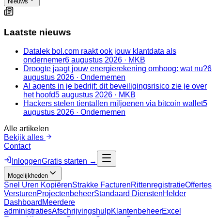
Nieuws
Laatste nieuws
Datalek bol.com raakt ook jouw klantdata als
ondernemer
6 augustus 2026
·
MKB
Droogte jaagt jouw energierekening omhoog: wat nu?
6
augustus 2026
·
Ondernemen
AI agents in je bedrijf: dit beveiligingsrisico zie je over
het hoofd
5 augustus 2026
·
MKB
Hackers stelen tientallen miljoenen via bitcoin wallet
5
augustus 2026
·
Ondernemen
Alle artikelen
Bekijk alles
Contact
Inloggen
Gratis starten →
Mogelijkheden
Snel Uren Kopiëren
Strakke Facturen
Rittenregistratie
Offertes
Versturen
Projectenbeheer
Standaard Diensten
Helder
Dashboard
Meerdere
administraties
Afschrijvingshulp
Klantenbeheer
Excel