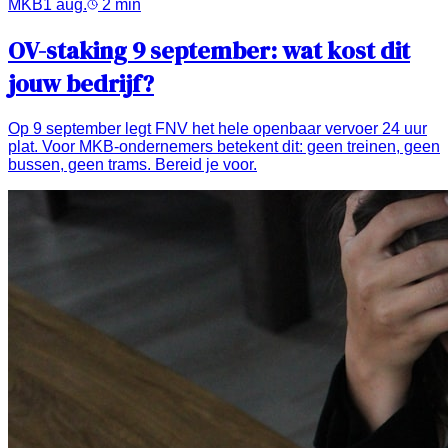
MKB
1 aug.
2
min
OV-staking 9 september: wat kost dit
jouw bedrijf?
Op 9 september legt FNV het hele openbaar vervoer 24 uur
plat. Voor MKB-ondernemers betekent dit: geen treinen, geen
bussen, geen trams. Bereid je voor.