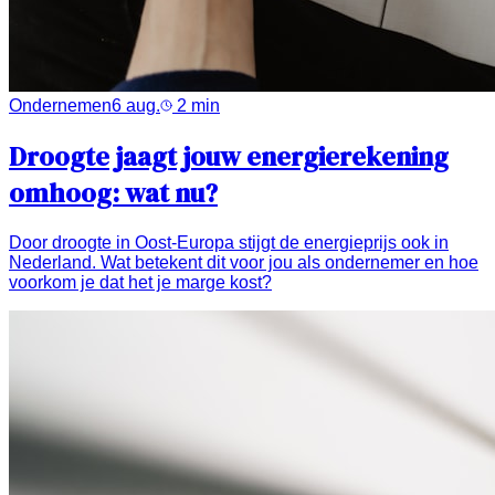
Ondernemen
6 aug.
2
min
Droogte jaagt jouw energierekening
omhoog: wat nu?
Door droogte in Oost-Europa stijgt de energieprijs ook in
Nederland. Wat betekent dit voor jou als ondernemer en hoe
voorkom je dat het je marge kost?