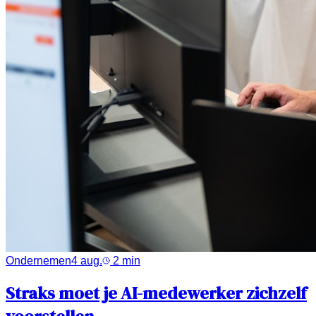
Ondernemen
4 aug.
2
min
Straks moet je AI-medewerker zichzelf