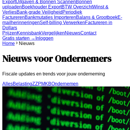
Export
Uitgaven & Bonnen Scannen
Bonnen
uploaden
Boekhouder Export
BTW Overzicht
Winst &
Verlies
Bank-grade Veiligheid
Periodiek
Factureren
Bankmutaties Importeren
Balans & Grootboek
E-
mailherinneringen
Self-billing Verwerken
Factureren in
Dollars
Prijzen
Kennisbank
Vergelijken
Nieuws
Contact
Gratis starten →
Inloggen
Home
Nieuws
Nieuws voor Ondernemers
Fiscale updates en trends voor jouw onderneming
Alles
Belasting
ZZP
MKB
Ondernemen