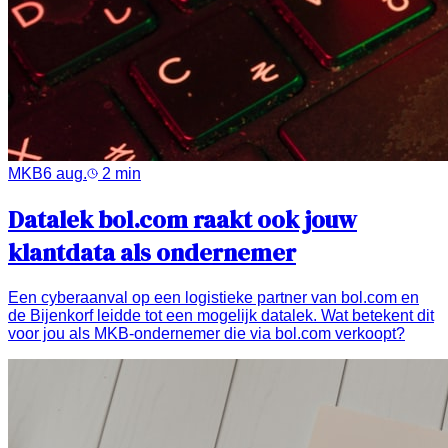
MKB
6 aug.
2
min
Datalek bol.com raakt ook jouw
klantdata als ondernemer
Een cyberaanval op een logistieke partner van bol.com en
de Bijenkorf leidde tot een mogelijk datalek. Wat betekent dit
voor jou als MKB-ondernemer die via bol.com verkoopt?