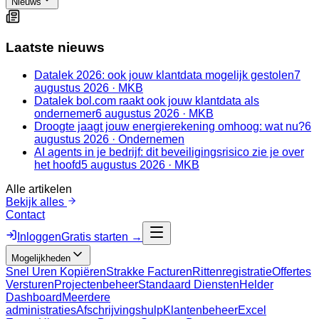
Nieuws
Laatste nieuws
Datalek 2026: ook jouw klantdata mogelijk gestolen
7
augustus 2026
·
MKB
Datalek bol.com raakt ook jouw klantdata als
ondernemer
6 augustus 2026
·
MKB
Droogte jaagt jouw energierekening omhoog: wat nu?
6
augustus 2026
·
Ondernemen
AI agents in je bedrijf: dit beveiligingsrisico zie je over
het hoofd
5 augustus 2026
·
MKB
Alle artikelen
Bekijk alles
Contact
Inloggen
Gratis starten →
Mogelijkheden
Snel Uren Kopiëren
Strakke Facturen
Rittenregistratie
Offertes
Versturen
Projectenbeheer
Standaard Diensten
Helder
Dashboard
Meerdere
administraties
Afschrijvingshulp
Klantenbeheer
Excel