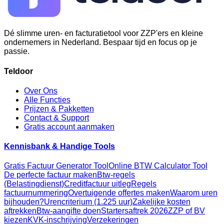
Dé slimme uren- en facturatietool voor ZZP'ers en kleine
ondernemers in Nederland. Bespaar tijd en focus op je
passie.
Teldoor
Over Ons
Alle Functies
Prijzen & Pakketten
Contact & Support
Gratis account aanmaken
Kennisbank & Handige Tools
Gratis Factuur Generator Tool
Online BTW Calculator Tool
De perfecte factuur maken
Btw-regels
(Belastingdienst)
Creditfactuur uitleg
Regels
factuurnummering
Overtuigende offertes maken
Waarom uren
bijhouden?
Urencriterium (1.225 uur)
Zakelijke kosten
aftrekken
Btw-aangifte doen
Startersaftrek 2026
ZZP of BV
kiezen
KVK-inschrijving
Verzekeringen