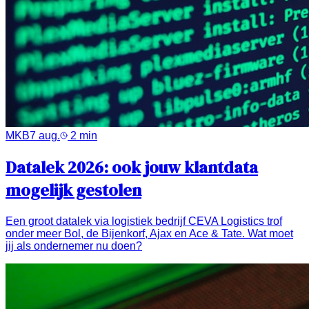
MKB
7 aug.
2
min
Datalek 2026: ook jouw klantdata
mogelijk gestolen
Een groot datalek via logistiek bedrijf CEVA Logistics trof
onder meer Bol, de Bijenkorf, Ajax en Ace & Tate. Wat moet
jij als ondernemer nu doen?