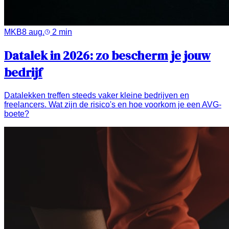
MKB
8 aug.
2
min
Datalek in 2026: zo bescherm je jouw
bedrijf
Datalekken treffen steeds vaker kleine bedrijven en
freelancers. Wat zijn de risico's en hoe voorkom je een AVG-
boete?