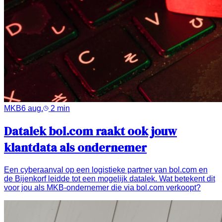
MKB
6 aug.
2
min
Datalek bol.com raakt ook jouw
klantdata als ondernemer
Een cyberaanval op een logistieke partner van bol.com en
de Bijenkorf leidde tot een mogelijk datalek. Wat betekent dit
voor jou als MKB-ondernemer die via bol.com verkoopt?