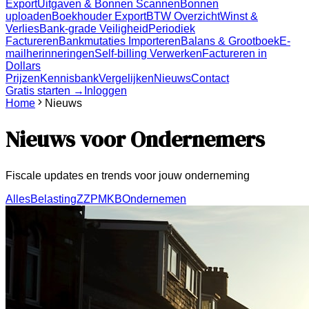
Export
Uitgaven & Bonnen Scannen
Bonnen
uploaden
Boekhouder Export
BTW Overzicht
Winst &
Verlies
Bank-grade Veiligheid
Periodiek
Factureren
Bankmutaties Importeren
Balans & Grootboek
E-
mailherinneringen
Self-billing Verwerken
Factureren in
Dollars
Prijzen
Kennisbank
Vergelijken
Nieuws
Contact
Gratis starten →
Inloggen
Home
Nieuws
Nieuws voor Ondernemers
Fiscale updates en trends voor jouw onderneming
Alles
Belasting
ZZP
MKB
Ondernemen