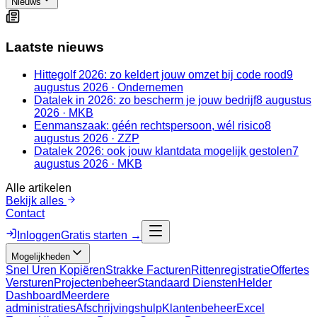
Nieuws
Laatste nieuws
Hittegolf 2026: zo keldert jouw omzet bij code rood
9
augustus 2026
·
Ondernemen
Datalek in 2026: zo bescherm je jouw bedrijf
8 augustus
2026
·
MKB
Eenmanszaak: géén rechtspersoon, wél risico
8
augustus 2026
·
ZZP
Datalek 2026: ook jouw klantdata mogelijk gestolen
7
augustus 2026
·
MKB
Alle artikelen
Bekijk alles
Contact
Inloggen
Gratis starten →
Mogelijkheden
Snel Uren Kopiëren
Strakke Facturen
Rittenregistratie
Offertes
Versturen
Projectenbeheer
Standaard Diensten
Helder
Dashboard
Meerdere
administraties
Afschrijvingshulp
Klantenbeheer
Excel