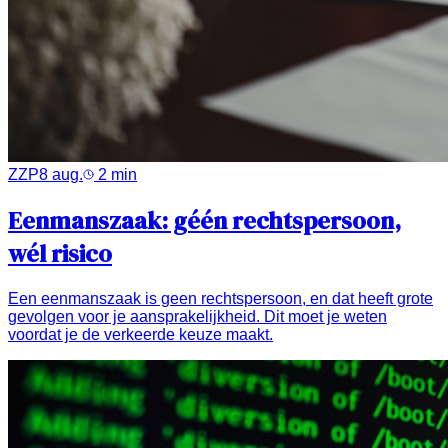
ZZP
8 aug.
2
min
Eenmanszaak: géén rechtspersoon,
wél risico
Een eenmanszaak is geen rechtspersoon, en dat heeft grote
gevolgen voor je aansprakelijkheid. Dit moet je weten
voordat je de verkeerde keuze maakt.