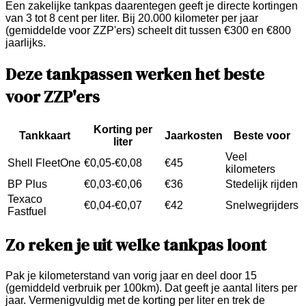
Een zakelijke tankpas daarentegen geeft je directe kortingen
van 3 tot 8 cent per liter. Bij 20.000 kilometer per jaar
(gemiddelde voor ZZP'ers) scheelt dit tussen €300 en €800
jaarlijks.
Deze tankpassen werken het beste
voor ZZP'ers
Korting per
Tankkaart
Jaarkosten
Beste voor
liter
Veel
Shell FleetOne
€0,05-€0,08
€45
kilometers
BP Plus
€0,03-€0,06
€36
Stedelijk rijden
Texaco
€0,04-€0,07
€42
Snelwegrijders
Fastfuel
Zo reken je uit welke tankpas loont
Pak je kilometerstand van vorig jaar en deel door 15
(gemiddeld verbruik per 100km). Dat geeft je aantal liters per
jaar. Vermenigvuldig met de korting per liter en trek de