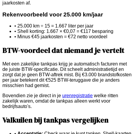
jaarkosten af.
Rekenvoorbeeld voor 25.000 km/jaar
• 25.000 km ÷ 15 = 1.667 liter per jaar
• Shell korting: 1.667 × €0,07 = €117 besparing
• Minus €45 jaarkosten = €72 netto voordeel
BTW-voordeel dat niemand je vertelt
Met een zakelijke tankpas krijg je automatisch facturen met
de juiste BTW-specificatie. Dit scheelt administratietijd en
zorgt dat je geen BTW-aftrek mist. Bij €3.000 brandstofkosten
per jaar betekent dit €525 BTW-teruggave die je anders
misschien had gemist.
Bovendien zie je direct in je
urenregistratie
welke ritten
zakelijk waren, omdat de tankpas alleen werkt voor
bedrijfsauto's.
Valkuilen bij tankpas vergelijken
•
Acceptatie:
Check waar je kunt tanken, Shell-kaarten