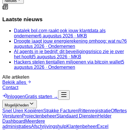
Nieuws
Laatste nieuws
Datalek bol.com raakt ook jouw klantdata als
ondernemer
6 augustus 2026
·
MKB
Droogte jaagt jouw energierekening omhoog: wat nu?
6
augustus 2026
·
Ondernemen
AI agents in je bedrijf: dit beveiligingsrisico zie je over
het hoofd
5 augustus 2026
·
MKB
Hackers stelen tientallen miljoenen via bitcoin wallet
5
augustus 2026
·
Ondernemen
Alle artikelen
Bekijk alles
Contact
Inloggen
Gratis starten →
Mogelijkheden
Snel Uren Kopiëren
Strakke Facturen
Rittenregistratie
Offertes
Versturen
Projectenbeheer
Standaard Diensten
Helder
Dashboard
Meerdere
administraties
Afschrijvingshulp
Klantenbeheer
Excel