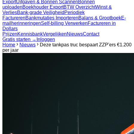
Export
Uitgaven & Bonnen Scannen
Bonnen
uploaden
Boekhouder Export
BTW Overzicht
Winst &
Verlies
Bank-grade Veiligheid
Periodiek
Factureren
Bankmutaties Importeren
Balans & Grootboek
E-
mailherinneringen
Self-billing Verwerken
Factureren in
Dollars
Prijzen
Kennisbank
Vergelijken
Nieuws
Contact
Gratis starten →
Inloggen
Home
Nieuws
Deze tankpas truc bespaart ZZP'ers €1.200
per jaar