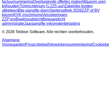
factuurnummering
Overtuigende offertes maken
Waarom uren
bijhouden?
Urencriterium (1.225 uur)
Zakelijke kosten
aftrekken
Btw-aangifte doen
Startersaftrek 2026
ZZP of BV
kiezen
KVK-inschrijving
Verzekeringen
ZZP'ers
Boekhoudplicht
Bewaarplicht
administratie
Jaaraangifte inkomstenbelasting
© 2026 Teldoor Software. Alle rechten voorbehouden.
Algemene
Voorwaarden
Privacybeleid
Verwerkersovereenkomst
Cookiebe