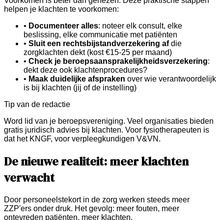
Voorkomen is beter dan genezen. Deze praktische stappen
helpen je klachten te voorkomen:
•
Documenteer alles
: noteer elk consult, elke
beslissing, elke communicatie met patiënten
•
Sluit een rechtsbijstandverzekering af
die
zorgklachten dekt (kost €15-25 per maand)
•
Check je beroepsaansprakelijkheidsverzekering
:
dekt deze ook klachtenprocedures?
•
Maak duidelijke afspraken
over wie verantwoordelijk
is bij klachten (jij of de instelling)
Tip van de redactie
Word lid van je beroepsvereniging. Veel organisaties bieden
gratis juridisch advies bij klachten. Voor fysiotherapeuten is
dat het KNGF, voor verpleegkundigen V&VN.
De nieuwe realiteit: meer klachten
verwacht
Door personeelstekort in de zorg werken steeds meer
ZZP'ers onder druk. Het gevolg: meer fouten, meer
ontevreden patiënten, meer klachten.