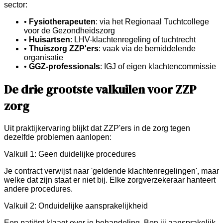
sector:
•
Fysiotherapeuten
: via het Regionaal Tuchtcollege
voor de Gezondheidszorg
•
Huisartsen
: LHV-klachtenregeling of tuchtrecht
•
Thuiszorg ZZP'ers
: vaak via de bemiddelende
organisatie
•
GGZ-professionals
: IGJ of eigen klachtencommissie
De drie grootste valkuilen voor ZZP
zorg
Uit praktijkervaring blijkt dat ZZP'ers in de zorg tegen
dezelfde problemen aanlopen:
Valkuil 1: Geen duidelijke procedures
Je contract verwijst naar 'geldende klachtenregelingen', maar
welke dat zijn staat er niet bij. Elke zorgverzekeraar hanteert
andere procedures.
Valkuil 2: Onduidelijke aansprakelijkheid
Een patiënt klaagt over je behandeling. Ben jij aansprakelijk,