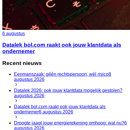
6 augustus
Datalek bol.com raakt ook jouw klantdata als
ondernemer
Recent nieuws
Eenmanszaak: géén rechtspersoon, wél risico
8
augustus 2026
Datalek 2026: ook jouw klantdata mogelijk gestolen
7
augustus 2026
Datalek bol.com raakt ook jouw klantdata als
ondernemer
6 augustus 2026
Droogte jaagt jouw energierekening omhoog: wat nu?
6
augustus 2026