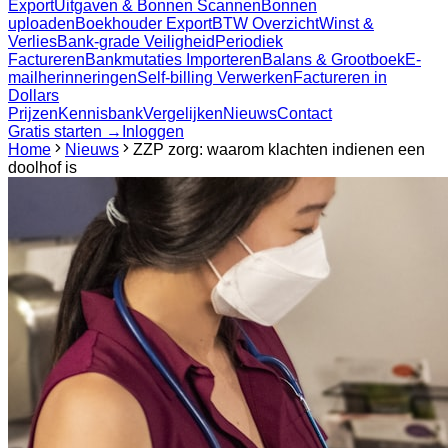
Export
Uitgaven & Bonnen Scannen
Bonnen
uploaden
Boekhouder Export
BTW Overzicht
Winst &
Verlies
Bank-grade Veiligheid
Periodiek
Factureren
Bankmutaties Importeren
Balans & Grootboek
E-
mailherinneringen
Self-billing Verwerken
Factureren in
Dollars
Prijzen
Kennisbank
Vergelijken
Nieuws
Contact
Gratis starten →
Inloggen
Home
Nieuws
ZZP zorg: waarom klachten indienen een
doolhof is