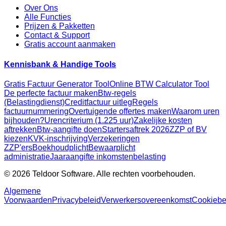
Over Ons
Alle Functies
Prijzen & Pakketten
Contact & Support
Gratis account aanmaken
Kennisbank & Handige Tools
Gratis Factuur Generator Tool
Online BTW Calculator Tool
De perfecte factuur maken
Btw-regels
(Belastingdienst)
Creditfactuur uitleg
Regels
factuurnummering
Overtuigende offertes maken
Waarom uren
bijhouden?
Urencriterium (1.225 uur)
Zakelijke kosten
aftrekken
Btw-aangifte doen
Startersaftrek 2026
ZZP of BV
kiezen
KVK-inschrijving
Verzekeringen
ZZP'ers
Boekhoudplicht
Bewaarplicht
administratie
Jaaraangifte inkomstenbelasting
© 2026 Teldoor Software. Alle rechten voorbehouden.
Algemene
Voorwaarden
Privacybeleid
Verwerkersovereenkomst
Cookiebe