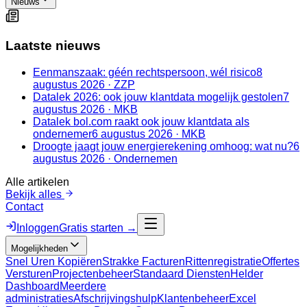
Nieuws
Laatste nieuws
Eenmanszaak: géén rechtspersoon, wél risico
8
augustus 2026
·
ZZP
Datalek 2026: ook jouw klantdata mogelijk gestolen
7
augustus 2026
·
MKB
Datalek bol.com raakt ook jouw klantdata als
ondernemer
6 augustus 2026
·
MKB
Droogte jaagt jouw energierekening omhoog: wat nu?
6
augustus 2026
·
Ondernemen
Alle artikelen
Bekijk alles
Contact
Inloggen
Gratis starten →
Mogelijkheden
Snel Uren Kopiëren
Strakke Facturen
Rittenregistratie
Offertes
Versturen
Projectenbeheer
Standaard Diensten
Helder
Dashboard
Meerdere
administraties
Afschrijvingshulp
Klantenbeheer
Excel