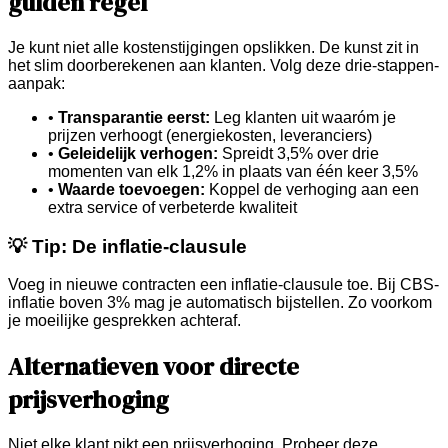
gulden regel
Je kunt niet alle kostenstijgingen opslikken. De kunst zit in
het slim doorberekenen aan klanten. Volg deze drie-stappen-
aanpak:
•
Transparantie eerst:
Leg klanten uit waaróm je
prijzen verhoogt (energiekosten, leveranciers)
•
Geleidelijk verhogen:
Spreidt 3,5% over drie
momenten van elk 1,2% in plaats van één keer 3,5%
•
Waarde toevoegen:
Koppel de verhoging aan een
extra service of verbeterde kwaliteit
💡 Tip: De inflatie-clausule
Voeg in nieuwe contracten een inflatie-clausule toe. Bij CBS-
inflatie boven 3% mag je automatisch bijstellen. Zo voorkom
je moeilijke gesprekken achteraf.
Alternatieven voor directe
prijsverhoging
Niet elke klant pikt een prijsverhoging. Probeer deze