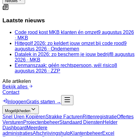
Nieuws
Laatste nieuws
Code rood kost MKB klanten én omzet
9 augustus 2026
·
MKB
Hittegolf 2026: zo keldert jouw omzet bij code rood
9
augustus 2026
·
Ondernemen
Datalek in 2026: zo bescherm je jouw bedrijf
8 augustus
2026
·
MKB
Eenmanszaak: géén rechtspersoon, wél risico
8
augustus 2026
·
ZZP
Alle artikelen
Bekijk alles
Contact
Inloggen
Gratis starten →
Mogelijkheden
Snel Uren Kopiëren
Strakke Facturen
Rittenregistratie
Offertes
Versturen
Projectenbeheer
Standaard Diensten
Helder
Dashboard
Meerdere
administraties
Afschrijvingshulp
Klantenbeheer
Excel