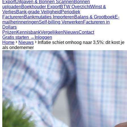
Export
Uitgaven & Bonnen Scannen
Bonnen
uploaden
Boekhouder Export
BTW Overzicht
Winst &
Verlies
Bank-grade Veiligheid
Periodiek
Factureren
Bankmutaties Importeren
Balans & Grootboek
E-
mailherinneringen
Self-billing Verwerken
Factureren in
Dollars
Prijzen
Kennisbank
Vergelijken
Nieuws
Contact
Gratis starten →
Inloggen
Home
Nieuws
Inflatie schiet omhoog naar 3,5%: dit kost je
als ondernemer