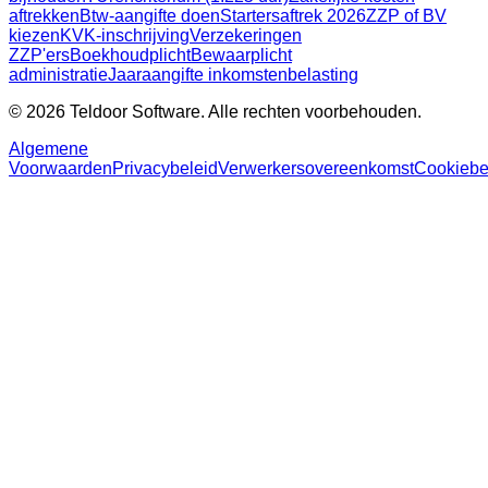
aftrekken
Btw-aangifte doen
Startersaftrek 2026
ZZP of BV
kiezen
KVK-inschrijving
Verzekeringen
ZZP'ers
Boekhoudplicht
Bewaarplicht
administratie
Jaaraangifte inkomstenbelasting
© 2026 Teldoor Software. Alle rechten voorbehouden.
Algemene
Voorwaarden
Privacybeleid
Verwerkersovereenkomst
Cookiebe