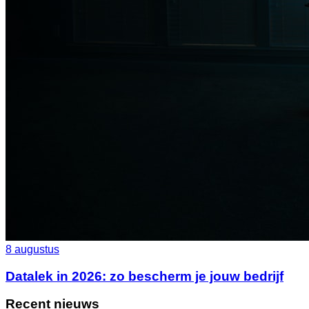
8 augustus
Datalek in 2026: zo bescherm je jouw bedrijf
Recent nieuws