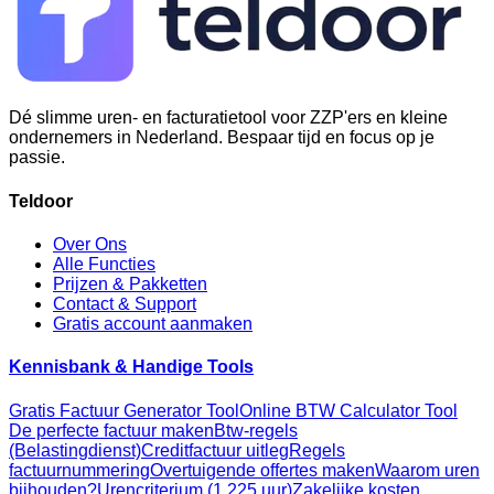
Dé slimme uren- en facturatietool voor ZZP'ers en kleine
ondernemers in Nederland. Bespaar tijd en focus op je
passie.
Teldoor
Over Ons
Alle Functies
Prijzen & Pakketten
Contact & Support
Gratis account aanmaken
Kennisbank & Handige Tools
Gratis Factuur Generator Tool
Online BTW Calculator Tool
De perfecte factuur maken
Btw-regels
(Belastingdienst)
Creditfactuur uitleg
Regels
factuurnummering
Overtuigende offertes maken
Waarom uren
bijhouden?
Urencriterium (1.225 uur)
Zakelijke kosten