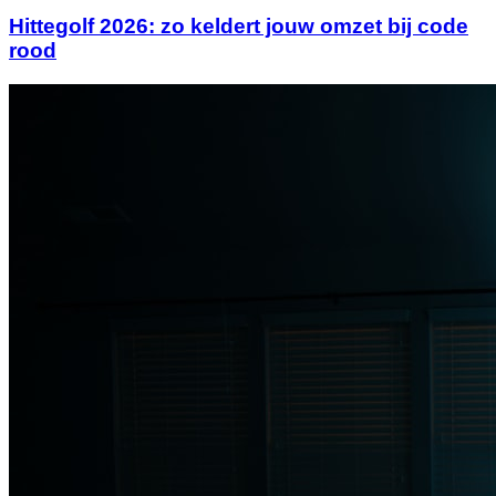
Hittegolf 2026: zo keldert jouw omzet bij code
rood