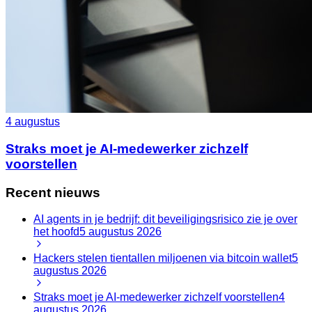
4 augustus
Straks moet je AI-medewerker zichzelf
voorstellen
Recent nieuws
AI agents in je bedrijf: dit beveiligingsrisico zie je over
het hoofd
5 augustus 2026
Hackers stelen tientallen miljoenen via bitcoin wallet
5
augustus 2026
Straks moet je AI-medewerker zichzelf voorstellen
4
augustus 2026