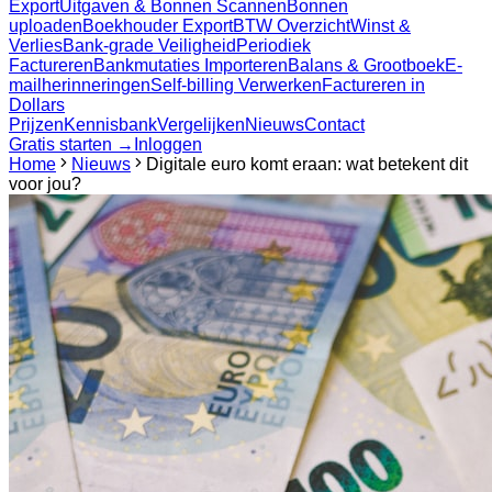
Export
Uitgaven & Bonnen Scannen
Bonnen
uploaden
Boekhouder Export
BTW Overzicht
Winst &
Verlies
Bank-grade Veiligheid
Periodiek
Factureren
Bankmutaties Importeren
Balans & Grootboek
E-
mailherinneringen
Self-billing Verwerken
Factureren in
Dollars
Prijzen
Kennisbank
Vergelijken
Nieuws
Contact
Gratis starten →
Inloggen
Home
Nieuws
Digitale euro komt eraan: wat betekent dit
voor jou?