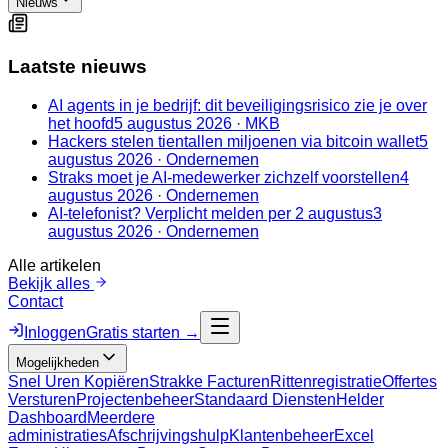
Nieuws
Laatste nieuws
AI agents in je bedrijf: dit beveiligingsrisico zie je over
het hoofd
5 augustus 2026
·
MKB
Hackers stelen tientallen miljoenen via bitcoin wallet
5
augustus 2026
·
Ondernemen
Straks moet je AI-medewerker zichzelf voorstellen
4
augustus 2026
·
Ondernemen
AI-telefonist? Verplicht melden per 2 augustus
3
augustus 2026
·
Ondernemen
Alle artikelen
Bekijk alles
Contact
Inloggen
Gratis starten →
Mogelijkheden
Snel Uren Kopiëren
Strakke Facturen
Rittenregistratie
Offertes
Versturen
Projectenbeheer
Standaard Diensten
Helder
Dashboard
Meerdere
administraties
Afschrijvingshulp
Klantenbeheer
Excel