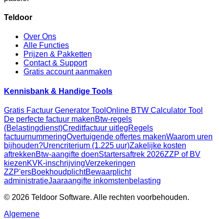
Teldoor
Over Ons
Alle Functies
Prijzen & Pakketten
Contact & Support
Gratis account aanmaken
Kennisbank & Handige Tools
Gratis Factuur Generator Tool
Online BTW Calculator Tool
De perfecte factuur maken
Btw-regels
(Belastingdienst)
Creditfactuur uitleg
Regels
factuurnummering
Overtuigende offertes maken
Waarom uren
bijhouden?
Urencriterium (1.225 uur)
Zakelijke kosten
aftrekken
Btw-aangifte doen
Startersaftrek 2026
ZZP of BV
kiezen
KVK-inschrijving
Verzekeringen
ZZP'ers
Boekhoudplicht
Bewaarplicht
administratie
Jaaraangifte inkomstenbelasting
© 2026 Teldoor Software. Alle rechten voorbehouden.
Algemene