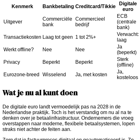
Digitale
Kenmerk
Bankbetaling
Creditcard/Tikkie
euro
ECB
Commerciële
Commercieel
Uitgever
(centrale
bank
bedrijf
bank)
Verwacht:
Transactiekosten
Laag tot geen
1 tot 2%+
laag
Ja
Werkt offline?
Nee
Nee
(beperkt)
Sterk
Privacy
Beperkt
Beperkt
(offline)
Ja,
Eurozone-breed
Wisselend
Ja, met kosten
kosteloos
Wat je nu al kunt doen
De digitale euro landt vermoedelijk pas na 2028 in de
Nederlandse praktijk. Toch is het verstandig om nu al na te
denken over je betaalinfrastructuur. Ondernemers die vroeg
overstappen naar moderne, flexibele betaalsystemen, lopen
straks niet achter de feiten aan.
Zorg dat je factuurproces digitaal en geautomatiseerd is. Zo