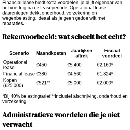
Financial lease biedt extra voordelen: je blijft eigenaar van
het voertuig na de leaseperiode. Operational lease
daarentegen dekkt onderhoud, verzekering en
wegenbelasting, ideaal als je geen gedoe wilt met
reparaties.
Rekenvoorbeeld: wat scheelt het echt?
Jaarlijkse
Fiscaal
Scenario
Maandkosten
aftrek
voordeel
Operational
€450
€5.400
€2.160*
lease
Financial lease
€380
€4.560
€1.824*
Kopen
€521**
€5.000
€2.000*
(€25.000)
*Bij 40% belastingtarief **Inclusief afschrijving, onderhoud en
verzekering
Administratieve voordelen die je niet
verwacht