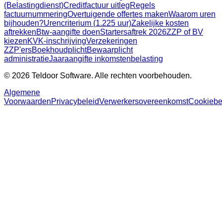
(Belastingdienst)
Creditfactuur uitleg
Regels
factuurnummering
Overtuigende offertes maken
Waarom uren
bijhouden?
Urencriterium (1.225 uur)
Zakelijke kosten
aftrekken
Btw-aangifte doen
Startersaftrek 2026
ZZP of BV
kiezen
KVK-inschrijving
Verzekeringen
ZZP'ers
Boekhoudplicht
Bewaarplicht
administratie
Jaaraangifte inkomstenbelasting
© 2026 Teldoor Software. Alle rechten voorbehouden.
Algemene
Voorwaarden
Privacybeleid
Verwerkersovereenkomst
Cookiebe