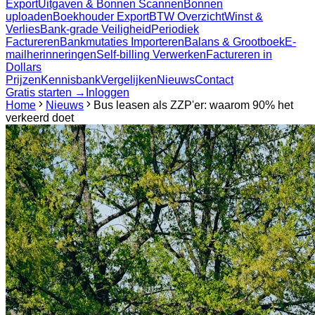
Export
Uitgaven & Bonnen Scannen
Bonnen
uploaden
Boekhouder Export
BTW Overzicht
Winst &
Verlies
Bank-grade Veiligheid
Periodiek
Factureren
Bankmutaties Importeren
Balans & Grootboek
E-
mailherinneringen
Self-billing Verwerken
Factureren in
Dollars
Prijzen
Kennisbank
Vergelijken
Nieuws
Contact
Gratis starten →
Inloggen
Home
Nieuws
Bus leasen als ZZP'er: waarom 90% het
verkeerd doet