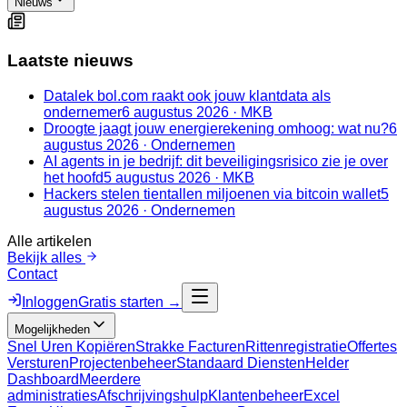
Nieuws
Laatste nieuws
Datalek bol.com raakt ook jouw klantdata als
ondernemer
6 augustus 2026
·
MKB
Droogte jaagt jouw energierekening omhoog: wat nu?
6
augustus 2026
·
Ondernemen
AI agents in je bedrijf: dit beveiligingsrisico zie je over
het hoofd
5 augustus 2026
·
MKB
Hackers stelen tientallen miljoenen via bitcoin wallet
5
augustus 2026
·
Ondernemen
Alle artikelen
Bekijk alles
Contact
Inloggen
Gratis starten →
Mogelijkheden
Snel Uren Kopiëren
Strakke Facturen
Rittenregistratie
Offertes
Versturen
Projectenbeheer
Standaard Diensten
Helder
Dashboard
Meerdere
administraties
Afschrijvingshulp
Klantenbeheer
Excel