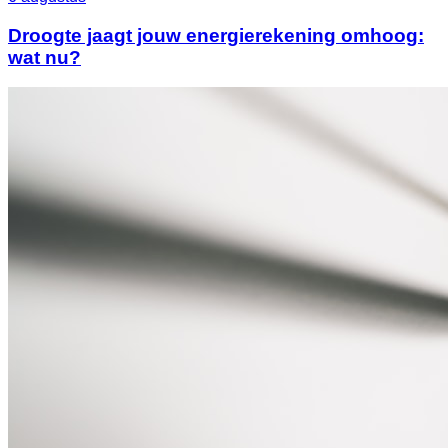
Droogte jaagt jouw energierekening omhoog:
wat nu?