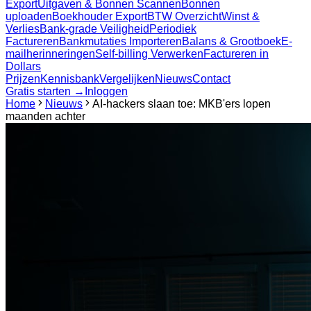
Export
Uitgaven & Bonnen Scannen
Bonnen
uploaden
Boekhouder Export
BTW Overzicht
Winst &
Verlies
Bank-grade Veiligheid
Periodiek
Factureren
Bankmutaties Importeren
Balans & Grootboek
E-
mailherinneringen
Self-billing Verwerken
Factureren in
Dollars
Prijzen
Kennisbank
Vergelijken
Nieuws
Contact
Gratis starten →
Inloggen
Home
Nieuws
AI-hackers slaan toe: MKB'ers lopen
maanden achter