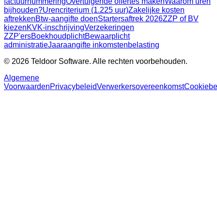
factuurnummering
Overtuigende offertes maken
Waarom uren
bijhouden?
Urencriterium (1.225 uur)
Zakelijke kosten
aftrekken
Btw-aangifte doen
Startersaftrek 2026
ZZP of BV
kiezen
KVK-inschrijving
Verzekeringen
ZZP'ers
Boekhoudplicht
Bewaarplicht
administratie
Jaaraangifte inkomstenbelasting
© 2026 Teldoor Software. Alle rechten voorbehouden.
Algemene
Voorwaarden
Privacybeleid
Verwerkersovereenkomst
Cookiebe