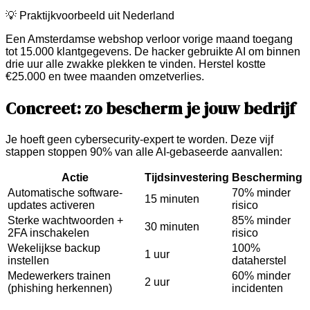
💡 Praktijkvoorbeeld uit Nederland
Een Amsterdamse webshop verloor vorige maand toegang
tot 15.000 klantgegevens. De hacker gebruikte AI om binnen
drie uur alle zwakke plekken te vinden. Herstel kostte
€25.000 en twee maanden omzetverlies.
Concreet: zo bescherm je jouw bedrijf
Je hoeft geen cybersecurity-expert te worden. Deze vijf
stappen stoppen 90% van alle AI-gebaseerde aanvallen:
Actie
Tijdsinvestering
Bescherming
Automatische software-
70% minder
15 minuten
updates activeren
risico
Sterke wachtwoorden +
85% minder
30 minuten
2FA inschakelen
risico
Wekelijkse backup
100%
1 uur
instellen
dataherstel
Medewerkers trainen
60% minder
2 uur
(phishing herkennen)
incidenten