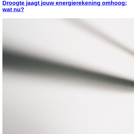
Droogte jaagt jouw energierekening omhoog:
wat nu?