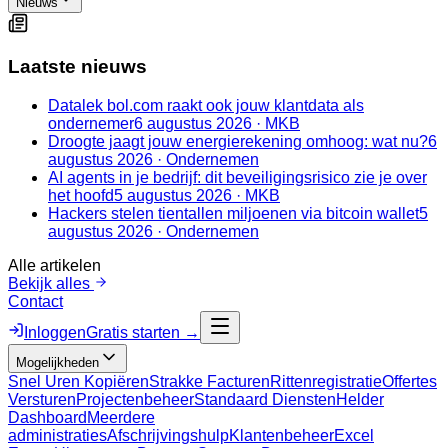
Nieuws
Laatste nieuws
Datalek bol.com raakt ook jouw klantdata als
ondernemer
6 augustus 2026
·
MKB
Droogte jaagt jouw energierekening omhoog: wat nu?
6
augustus 2026
·
Ondernemen
AI agents in je bedrijf: dit beveiligingsrisico zie je over
het hoofd
5 augustus 2026
·
MKB
Hackers stelen tientallen miljoenen via bitcoin wallet
5
augustus 2026
·
Ondernemen
Alle artikelen
Bekijk alles
Contact
Inloggen
Gratis starten →
Mogelijkheden
Snel Uren Kopiëren
Strakke Facturen
Rittenregistratie
Offertes
Versturen
Projectenbeheer
Standaard Diensten
Helder
Dashboard
Meerdere
administraties
Afschrijvingshulp
Klantenbeheer
Excel